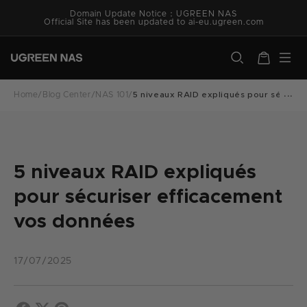
Skip to
Domain Update Notice：UGREEN NAS
content
Official Site has been updated to ai-eu.ugreen.com
ugreen.com
Cart
Home
/
Blog Center
/
NAS 101
/
5 niveaux RAID expliqués pour sécuri
5 niveaux RAID expliqués
pour sécuriser efficacement
vos données
17/07/2025