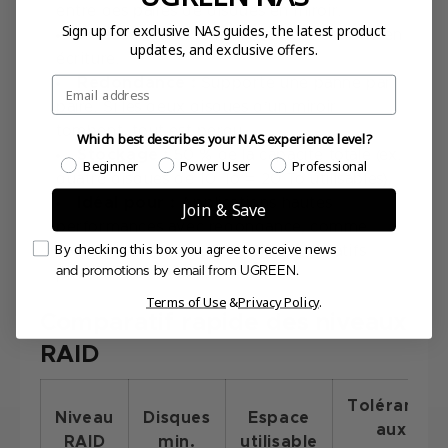
entre des paires de disques en miroir.
Sign up for exclusive NAS guides, the latest product
Vitesse :
Excellente en lecture comme en
updates, and exclusive offers.
écriture.
Email
Redondance :
Supporte une panne par
paire. Si les deux disques d’un miroir
tombent, tout est perdu.
Which best describes your NAS experience level?
Stockage :
50 % de la capacité totale (ex.
Which best describes your NAS experience level?
Beginner
Power User
Professional
quatre disques de 10 To = 20 To utilisables).
Idéal pour :
Applications hautes
Join & Save
performances avec redondance, comme
Email Consent
By checking this box you agree to receive news
bases de données ou workflows créatifs
and promotions by email from UGREEN.
pros.
Terms of Use
&
Privacy Policy
.
Comparatif rapide des niveaux
RAID
Tolérance
Niveau
Disques
Espace
aux
RAID
min.
utilisable