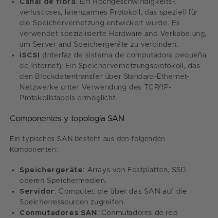
Canal de fibra
: Ein Hochgeschwindigkeits-,
verlustloses, latenzarmes Protokoll, das speziell für
die Speichervernetzung entwickelt wurde. Es
verwendet spezialisierte Hardware and Verkabelung,
um Server and Speichergeräte zu verbinden.
iSCSI
(Interfaz de sistema de computadora pequeña
de Internet): Ein Speichervernetzungsprotokoll, das
den Blockdatentransfer über Standard-Ethernet-
Netzwerke unter Verwendung des TCP/IP-
Protokollstapels ermöglicht.
Componentes y topología SAN
Ein typisches SAN besteht aus den folgenden
Komponenten:
Speichergeräte
: Arrays von Festplatten, SSD
oderen Speichermedien.
Servidor
: Computer, die über das SAN auf die
Speicherressourcen zugreifen.
Conmutadores SAN
: Conmutadores de red