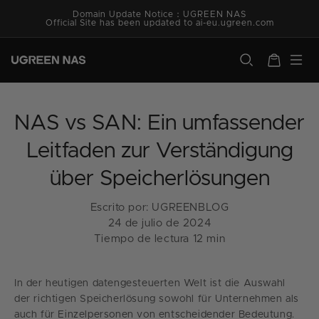
Ir
Domain Update Notice：UGREEN NAS
directamente
Official Site has been updated to ai-eu.ugreen.com
al contenido
ugreen.com
Carrito
NAS vs SAN: Ein umfassender
Leitfaden zur Verständigung
über Speicherlösungen
Escrito por:
UGREENBLOG
24 de julio de 2024
Tiempo de lectura
12
min
In der heutigen datengesteuerten Welt ist die Auswahl
der richtigen Speicherlösung sowohl für Unternehmen als
auch für Einzelpersonen von entscheidender Bedeutung.